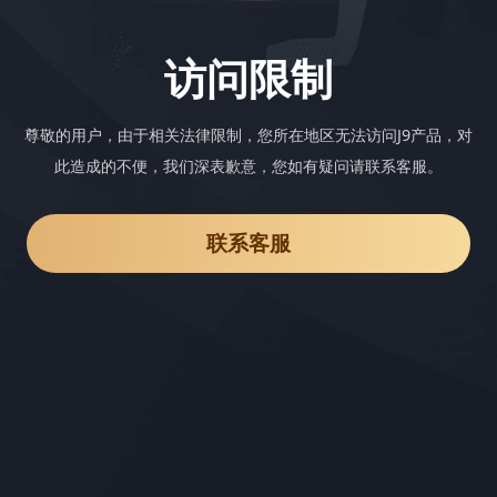
访问限制
尊敬的用户，由于相关法律限制，您所在地区无法访问J9产品，对
此造成的不便，我们深表歉意，您如有疑问请联系客服。
联系客服